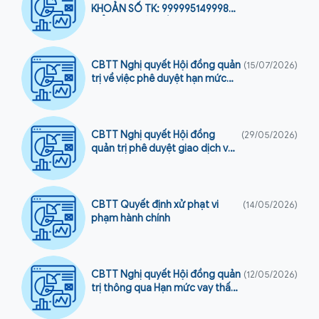
KHOẢN SỐ TK: 999995149998
MỞ TẠI NGÂN HÀNG TMCP
LỘC PHÁT VIỆT NAM - CN TÂN
BÌNH
CBTT Nghị quyết Hội đồng quản
(15/07/2026)
trị về việc phê duyệt hạn mức
đầu tư trái phiếu
CBTT Nghị quyết Hội đồng
(29/05/2026)
quản trị phê duyệt giao dịch với
Người có liên quan – Công ty
cổ phần Phát hành Sách Khánh
Hòa
CBTT Quyết định xử phạt vi
(14/05/2026)
phạm hành chính
CBTT Nghị quyết Hội đồng quản
(12/05/2026)
trị thông qua Hạn mức vay thấu
chi tại Ngân hàng TMCP Đầu tư
và Phát triển Việt Nam (BIDV) –