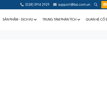
(028) 3914 2929
support@bsi.com.vn
SẢN PHẨM - DỊCH VỤ
TRUNG TÂM PHÂN TÍCH
QUAN HỆ CỔ