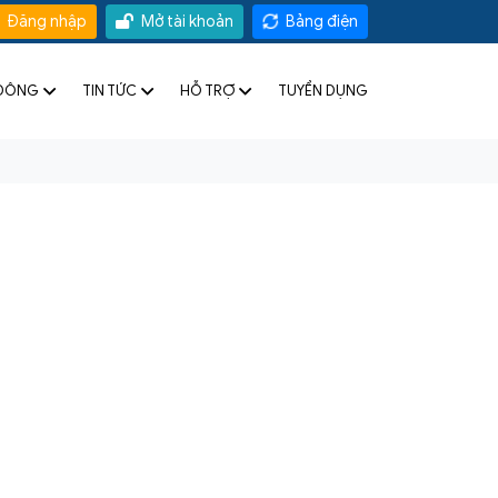
Đăng nhập
Mở tài khoản
Bảng điện
 ĐÔNG
TIN TỨC
HỖ TRỢ
TUYỂN DỤNG