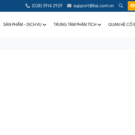
(028) 3914 2929
support@bsi.com.vn
SẢN PHẨM - DỊCH VỤ
TRUNG TÂM PHÂN TÍCH
QUAN HỆ CỔ