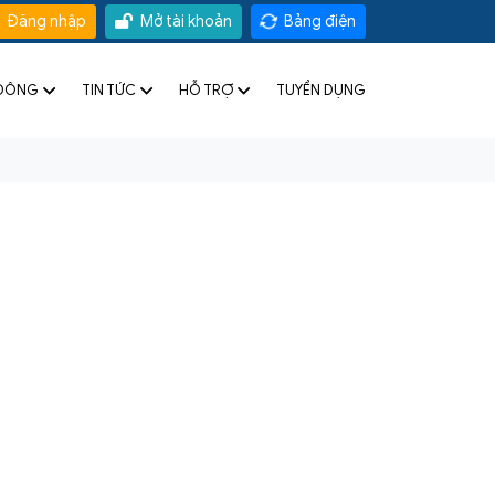
Đăng nhập
Mở tài khoản
Bảng điện
 ĐÔNG
TIN TỨC
HỖ TRỢ
TUYỂN DỤNG