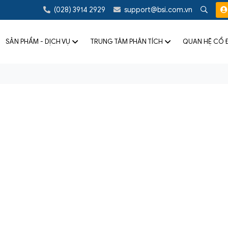
(028) 3914 2929
support@bsi.com.vn
SẢN PHẨM - DỊCH VỤ
TRUNG TÂM PHÂN TÍCH
QUAN HỆ CỔ