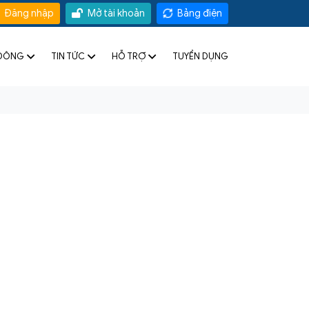
Đăng nhập
Mở tài khoản
Bảng điện
 ĐÔNG
TIN TỨC
HỖ TRỢ
TUYỂN DỤNG