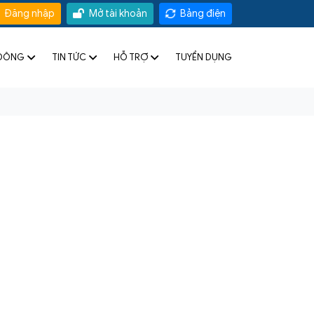
Đăng nhập
Mở tài khoản
Bảng điện
 ĐÔNG
TIN TỨC
HỖ TRỢ
TUYỂN DỤNG