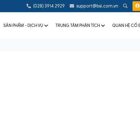
(028) 3914 2929
support@bsi.com.vn
SẢN PHẨM - DỊCH VỤ
TRUNG TÂM PHÂN TÍCH
QUAN HỆ CỔ