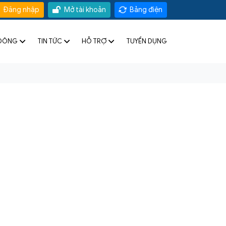
Đăng nhập
Mở tài khoản
Bảng điện
 ĐÔNG
TIN TỨC
HỖ TRỢ
TUYỂN DỤNG