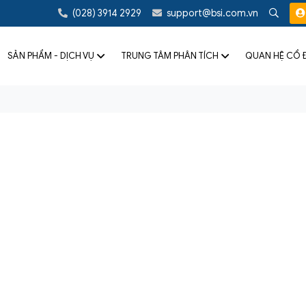
(028) 3914 2929
support@bsi.com.vn
SẢN PHẨM - DỊCH VỤ
TRUNG TÂM PHÂN TÍCH
QUAN HỆ CỔ