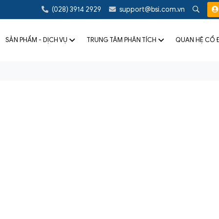
(028) 3914 2929
support@bsi.com.vn
SẢN PHẨM - DỊCH VỤ
TRUNG TÂM PHÂN TÍCH
QUAN HỆ CỔ