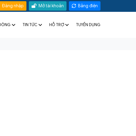
Đăng nhập
Mở tài khoản
Bảng điện
 ĐÔNG
TIN TỨC
HỖ TRỢ
TUYỂN DỤNG