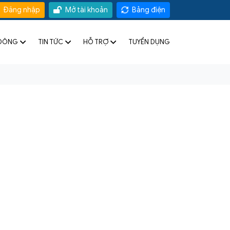
Đăng nhập
Mở tài khoản
Bảng điện
 ĐÔNG
TIN TỨC
HỖ TRỢ
TUYỂN DỤNG