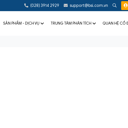
(028) 3914 2929
support@bsi.com.vn
SẢN PHẨM - DỊCH VỤ
TRUNG TÂM PHÂN TÍCH
QUAN HỆ CỔ